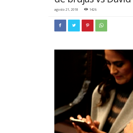
i
o
agosto 21, 2018
1426
n
a
l