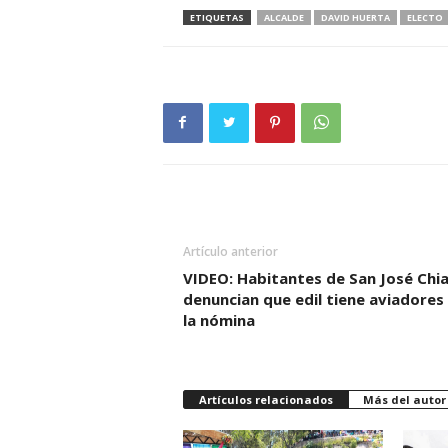
ETIQUETAS
ALCALDE
DAVID HUERTA
ELECTO
Artículo anterior
VIDEO: Habitantes de San José Chi
denuncian que edil tiene aviadores
la nómina
Artículos relacionados
Más del autor