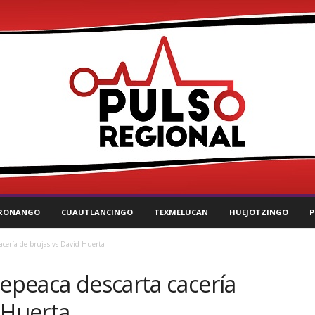
RONANGO
CUAUTLANCINGO
TEXMELUCAN
HUEJOTZINGO
P
cacería de brujas vs David Huerta
Tepeaca descarta cacería
 Huerta