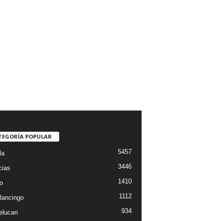
TEGORÍA POPULAR
5457
la
3446
cias
1410
o
1112
lancingo
934
elucan