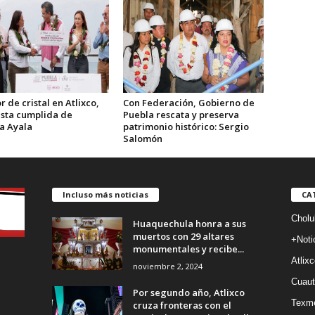
 de cristal en Atlixco,
Con Federación, Gobierno de
sta cumplida de
Puebla rescata y preserva
a Ayala
patrimonio histórico: Sergio
Salomón
Incluso más noticias
CA
Cholu
Huaquechula honra a sus
muertos con 29 altares
+Noti
monumentales y recibe...
Atlixc
noviembre 2, 2024
Cuaut
Por segundo año, Atlixco
Texm
cruza fronteras con el