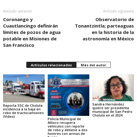
Artículo anterior
Artículo siguiente
Coronango y
Observatorio de
Cuautlancingo definirán
Tonantzintla; parteaguas
límites de pozos de agua
en la historia de la
potable en Misiones de
astronomía en México
San Francisco
Artículos relacionados
Más del autor
Sandra Hernández
Reporta SSC de Cholula
quiere ser presidenta
incidencia a la baja en
municipal de San Pedro
robo de tractocamiones
Cholula en el 2024
(Video)
Policía Municipal de
Atlixco recupera
vehículos con reporte
de robo y detiene a dos
homres con armas de