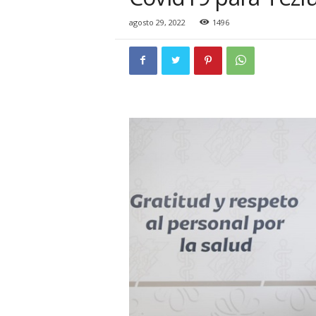
i
o
agosto 29, 2022
1496
n
a
l