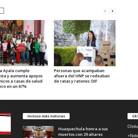
a Ayala cumple
Personas que acampaban
sta y aumenta apoyos
afuera del HNP se rodeaban
icos a casas de salud
de ratas y ratones: DIF
ixco en un 67%
Incluso más noticias
CA
Cholu
Huaquechula honra a sus
muertos con 29 altares
+Noti