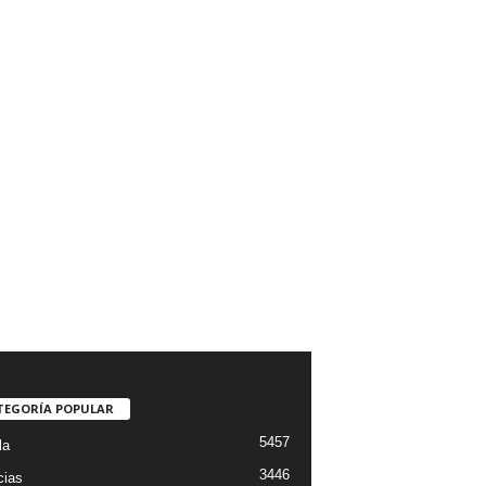
TEGORÍA POPULAR
5457
la
3446
cias