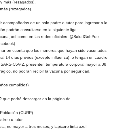
 y más (rezagados).
 más (rezagados).
r acompañados de un solo padre o tutor para ingresar a la
ón podrán consultarse en la siguiente liga:
acuna, así como en las redes oficiales: @SaludGobPue
acebook).
omar en cuenta que los menores que hayan sido vacunados
al 14 días previos (excepto influenza), o tengan un cuadro
e SARS-CoV-2, presenten temperatura corporal mayor a 38
ágico, no podrán recibir la vacuna por seguridad.
 años cumplidos)
QR que podrá descargar en la página de
 Población (CURP).
adreo o tutor.
ia, no mayor a tres meses, y lapicero tinta azul.