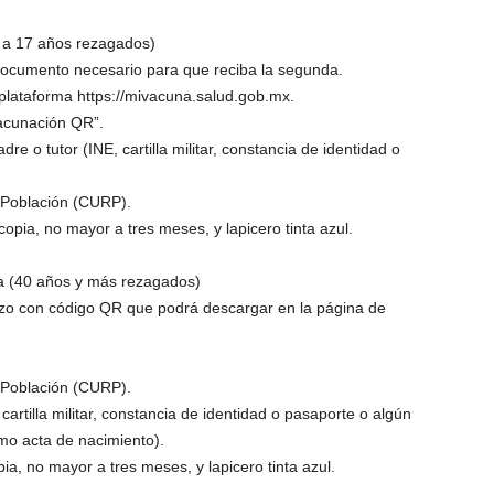
2 a 17 años rezagados)
documento necesario para que reciba la segunda.
a plataforma https://mivacuna.salud.gob.mx.
acunación QR”.
adre o tutor (INE, cartilla militar, constancia de identidad o
 Población (CURP).
opia, no mayor a tres meses, y lapicero tinta azul.
na (40 años y más rezagados)
erzo con código QR que podrá descargar en la página de
 Población (CURP).
, cartilla militar, constancia de identidad o pasaporte o algún
mo acta de nacimiento).
ia, no mayor a tres meses, y lapicero tinta azul.