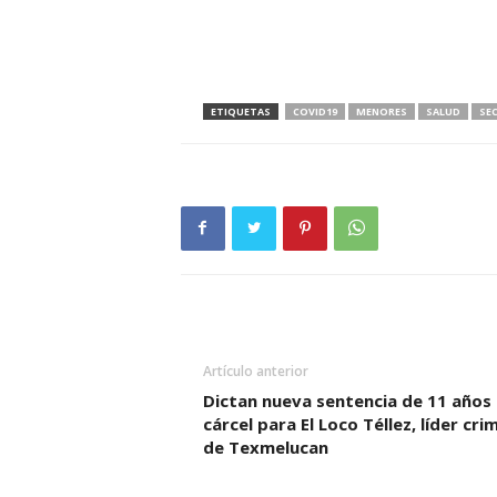
ETIQUETAS
COVID19
MENORES
SALUD
SE
Artículo anterior
Dictan nueva sentencia de 11 años
cárcel para El Loco Téllez, líder crim
de Texmelucan