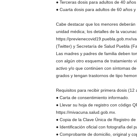
● Terceras dosis para adultos de 40 años
● Cuarta dosis para adultos de 60 años y
Cabe destacar que los menores deberán i
unidad médica; los detalles de la vacunaci
https://previenecovid19.puebla.gob.mx/v
(Twitter) y Secretaría de Salud Puebla (F
Las madres y padres de familia deben t
con algún otro esquema de tratamiento vir
activo y/o que continúen con síntomas d
grados y tengan trastornos de tipo hemorr
Requisitos para recibir primera dosis (12
● Carta de consentimiento informado.
● Llevar su hoja de registro con código 
https://mivacuna.salud.gob.mx.
● Copia de la Clave Única de Registro de
● Identificación oficial con fotografía del p
● Comprobante de domicilio, original y cop