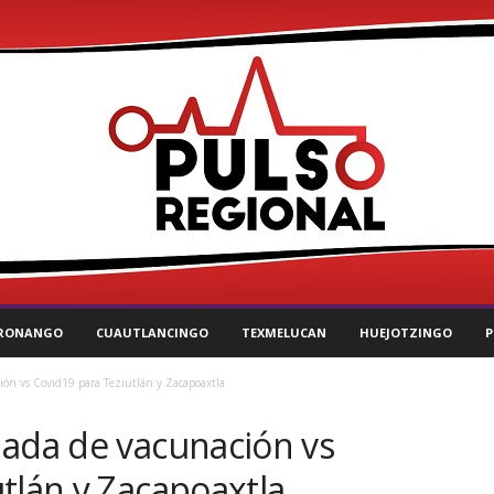
RONANGO
CUAUTLANCINGO
TEXMELUCAN
HUEJOTZINGO
P
ón vs Covid19 para Teziutlán y Zacapoaxtla
nada de vacunación vs
tlán y Zacapoaxtla