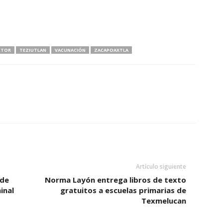
CTOR
TEZIUTLAN
VACUNACIÓN
ZACAPOAXTLA
Artículo siguiente
 de
Norma Layón entrega libros de texto
inal
gratuitos a escuelas primarias de
Texmelucan