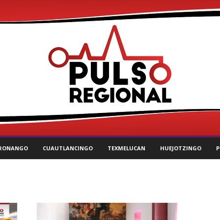
RONANGO
CUAUTLANCINGO
TEXMELUCAN
HUEJOTZINGO
P