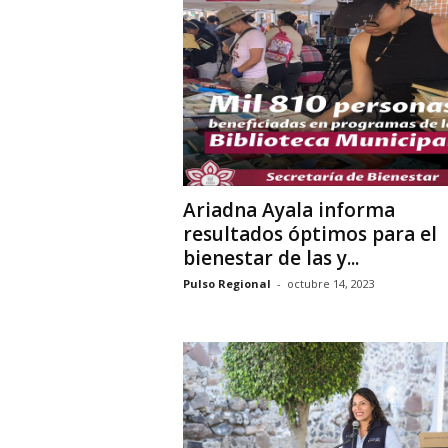
i
o
n
a
l
Ariadna Ayala informa
resultados óptimos para el
bienestar de las y...
Pulso Regional
-
octubre 14, 2023