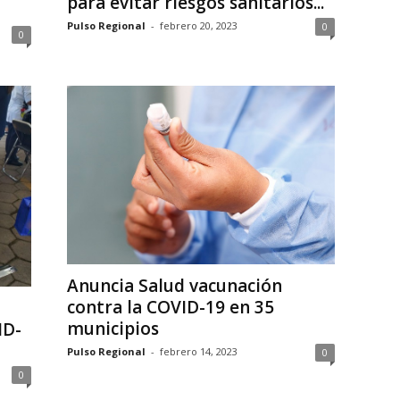
para evitar riesgos sanitarios...
Pulso Regional
-
febrero 20, 2023
0
0
Anuncia Salud vacunación
contra la COVID-19 en 35
municipios
ID-
Pulso Regional
-
febrero 14, 2023
0
0