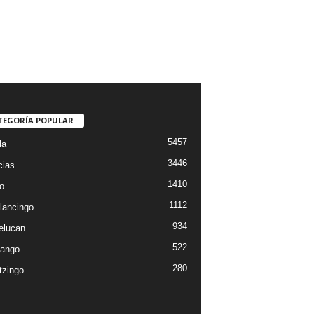
TEGORÍA POPULAR
5457
la
3446
cias
1410
o
1112
lancingo
934
elucan
522
ango
280
tzingo