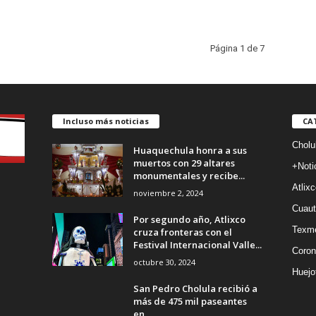
Página 1 de 7
Incluso más noticias
CA
Cholu
Huaquechula honra a sus
muertos con 29 altares
+Noti
monumentales y recibe...
Atlixc
noviembre 2, 2024
Cuaut
Por segundo año, Atlixco
Texm
cruza fronteras con el
Festival Internacional Valle...
Coron
octubre 30, 2024
Huejo
San Pedro Cholula recibió a
más de 475 mil paseantes
en...