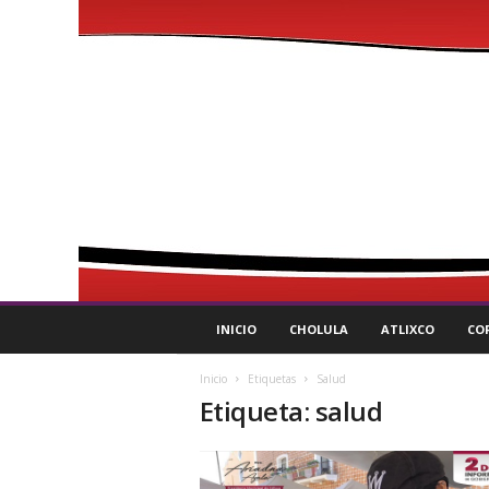
P
INICIO
CHOLULA
ATLIXCO
CO
u
l
Inicio
Etiquetas
Salud
s
Etiqueta: salud
o
R
e
g