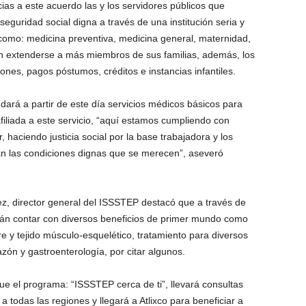
cias a este acuerdo las y los servidores públicos que
seguridad social digna a través de una institución seria y
s como: medicina preventiva, medicina general, maternidad,
án extenderse a más miembros de sus familias, además, los
nes, pagos póstumos, créditos e instancias infantiles.
ndará a partir de este día servicios médicos básicos para
afiliada a este servicio, “aquí estamos cumpliendo con
 haciendo justicia social por la base trabajadora y los
 las condiciones dignas que se merecen”, aseveró
ez, director general del ISSSTEP destacó que a través de
drán contar con diversos beneficios de primer mundo como
re y tejido músculo-esquelético, tratamiento para diversos
zón y gastroenterología, por citar algunos.
que el programa: “ISSSTEP cerca de ti”, llevará consultas
a todas las regiones y llegará a Atlixco para beneficiar a