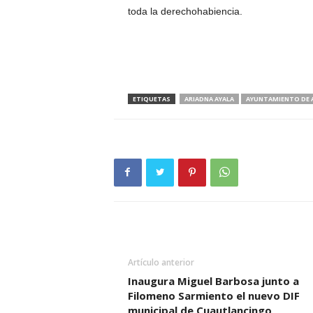
toda la derechohabiencia.
ETIQUETAS
ARIADNA AYALA
AYUNTAMIENTO DE 
Artículo anterior
Inaugura Miguel Barbosa junto a
Filomeno Sarmiento el nuevo DIF
municipal de Cuautlancingo