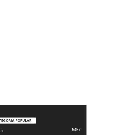
TEGORÍA POPULAR
5457
la