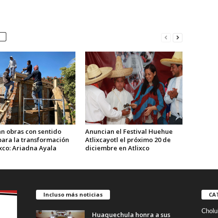
n obras con sentido
Anuncian el Festival Huehue
para la transformación
Atlixcayotl el próximo 20 de
xco: Ariadna Ayala
diciembre en Atlixco
Incluso más noticias
CA
Cholu
Huaquechula honra a sus