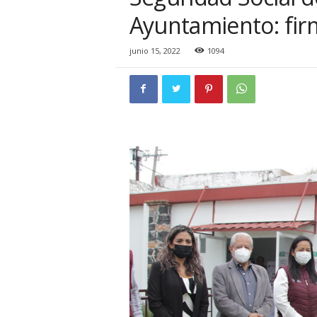
i
Ayuntamiento: fir
o
n
a
junio 15, 2022
1094
l