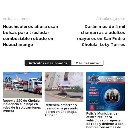
Artículo anterior
Artículo siguiente
Huachicoleros ahora usan
Darán más de 4 mil
bolsas para trasladar
chamarras a adultos
combustible robado en
mayores en San Pedro
Huauchinango
Cholula: Lety Torres
Artículos relacionados
Más del autor
Reporta SSC de Cholula
incidencia a la baja en
Detienen, amarran y
robo de tractocamiones
desnudan a presunto
(Video)
ladrón en Chachapa,
Policía Municipal de
Amozoc
Atlixco recupera
vehículos con reporte
de robo y detiene a dos
homres con armas de