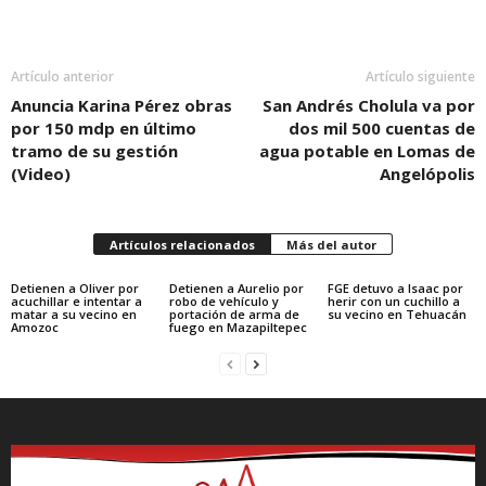
Artículo anterior
Artículo siguiente
Anuncia Karina Pérez obras
San Andrés Cholula va por
por 150 mdp en último
dos mil 500 cuentas de
tramo de su gestión
agua potable en Lomas de
(Video)
Angelópolis
Artículos relacionados
Más del autor
Detienen a Oliver por
Detienen a Aurelio por
FGE detuvo a Isaac por
acuchillar e intentar a
robo de vehículo y
herir con un cuchillo a
matar a su vecino en
portación de arma de
su vecino en Tehuacán
Amozoc
fuego en Mazapiltepec