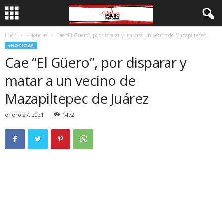
Inicio
+Noticias
Cae “El Güero”, por disparar y matar a un vecino de Mazapiltepec...
+NOTICIAS
Cae “El Güero”, por disparar y
matar a un vecino de
Mazapiltepec de Juárez
enero 27, 2021
1472