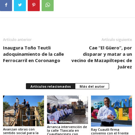
Artículo anterior
Artículo siguiente
Inaugura Toño Teutli
Cae “El Güero”, por
adoquinamiento de la calle
disparar y matar a un
Ferrocarril en Coronango
vecino de Mazapiltepec de
Juárez
Artículos relacionados
Más del autor
Arranca intervención de
Avanzan obras con
Ray Cuautli firma
la calle Tlaxcala en
sentido social para la
convenio con el Frente
Cuautlancingo con