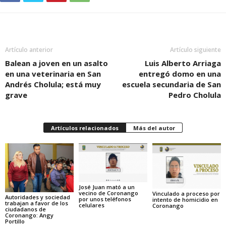
Artículo anterior
Artículo siguiente
Balean a joven en un asalto
Luis Alberto Arriaga
en una veterinaria en San
entregó domo en una
Andrés Cholula; está muy
escuela secundaria de San
grave
Pedro Cholula
Artículos relacionados
Más del autor
José Juan mató a un
vecino de Coronango
Vinculado a proceso por
Autoridades y sociedad
por unos teléfonos
intento de homicidio en
trabajan a favor de los
celulares
Coronango
ciudadanos de
Coronango: Angy
Portillo