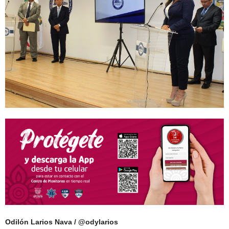
Odilón Larios Nava / @odylarios