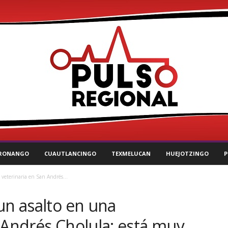
RONANGO
CUAUTLANCINGO
TEXMELUCAN
HUEJOTZINGO
P
 veterinaria en San Andrés...
un asalto en una
 Andrés Cholula; está muy