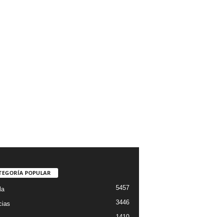
TEGORÍA POPULAR
5457
la
3446
cias
1410