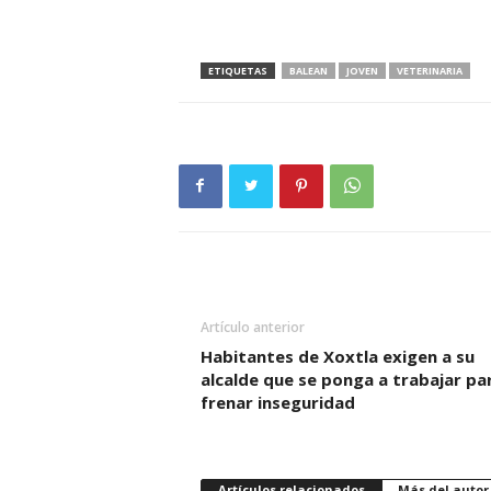
ETIQUETAS
BALEAN
JOVEN
VETERINARIA
Artículo anterior
Habitantes de Xoxtla exigen a su
alcalde que se ponga a trabajar pa
frenar inseguridad
Artículos relacionados
Más del autor