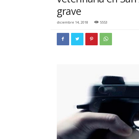
i
grave
o
n
a
diciembre 14, 2018
5553
l