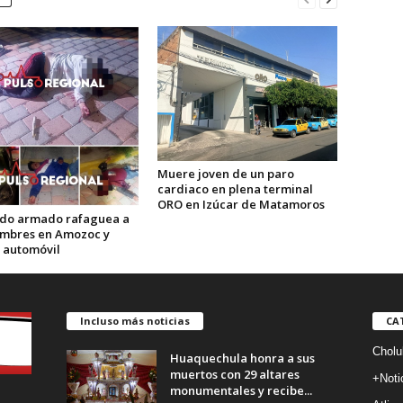
Muere joven de un paro
cardiaco en plena terminal
ORO en Izúcar de Matamoros
o armado rafaguea a
ombres en Amozoc y
automóvil
Incluso más noticias
CA
Cholu
Huaquechula honra a sus
muertos con 29 altares
+Noti
monumentales y recibe...