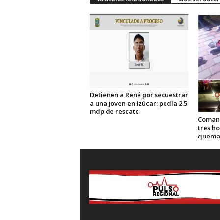
Detienen a René por secuestrar
a una joven en Izúcar: pedía 2.5
mdp de rescate
Comand
tres h
quema 