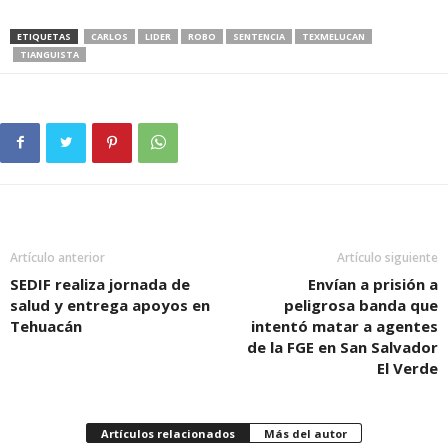
ETIQUETAS
CARLOS
LIDER
ROBO
SENTENCIA
TEXMELUCAN
TIANGUISTA
Artículo anterior
Artículo siguiente
SEDIF realiza jornada de
Envían a prisión a
salud y entrega apoyos en
peligrosa banda que
Tehuacán
intentó matar a agentes
de la FGE en San Salvador
El Verde
Artículos relacionados
Más del autor