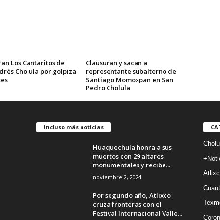
ran Los Cantaritos de
Clausuran y sacan a
drés Cholula por golpiza
representante subalterno de
tes
Santiago Momoxpan en San
Pedro Cholula
Incluso más noticias
CA
Cholu
Huaquechula honra a sus
muertos con 29 altares
+Noti
monumentales y recibe...
Atlixc
noviembre 2, 2024
Cuaut
Por segundo año, Atlixco
Texm
cruza fronteras con el
Festival Internacional Valle...
Coron