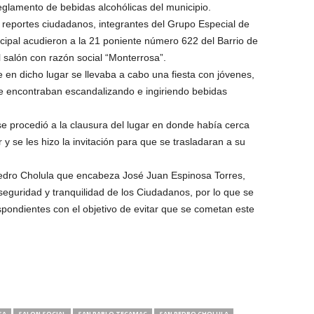
reglamento de bebidas alcohólicas del municipio.
 reportes ciudadanos, integrantes del Grupo Especial de
cipal acudieron a la 21 poniente número 622 del Barrio de
salón con razón social “Monterrosa”.
en dicho lugar se llevaba a cabo una fiesta con jóvenes,
e encontraban escandalizando e ingiriendo bebidas
se procedió a la clausura del lugar en donde había cerca
r y se les hizo la invitación para que se trasladaran a su
edro Cholula que encabeza José Juan Espinosa Torres,
seguridad y tranquilidad de los Ciudadanos, por lo que se
pondientes con el objetivo de evitar que se cometan este
SA
SALON SOCIAL
SAN PABLO TECAMAC
SAN PEDRO CHOLULA