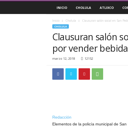
P
INICIO
CHOLULA
ATLIXCO
CO
u
l
s
Inicio
Cholula
Clausuran salón social en San Pedr
o
CHOLULA
R
Clausuran salón so
e
por vender bebida
g
i
o
marzo 12, 2018
12152
n
a
l
Redacción
Elementos de la policía municipal de San