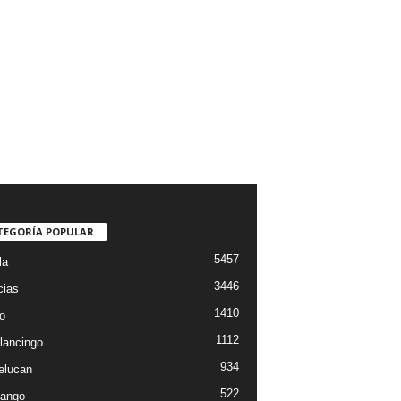
TEGORÍA POPULAR
5457
la
3446
cias
1410
o
1112
lancingo
934
elucan
522
ango