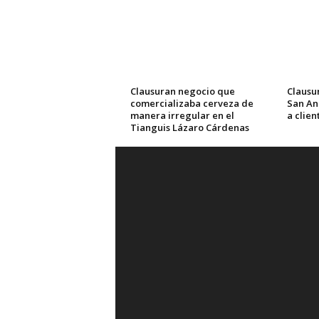
Clausuran negocio que
Clausu
comercializaba cerveza de
San An
manera irregular en el
a clien
Tianguis Lázaro Cárdenas