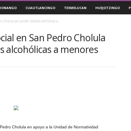
RONANGO
CUAUTLANCINGO
TEXMELUCAN
HUEJOTZINGO
P
o Cholula por vender bebidas alcohólicas a...
cial en San Pedro Cholula
s alcohólicas a menores
 Pedro Cholula en apoyo a la Unidad de Normatividad