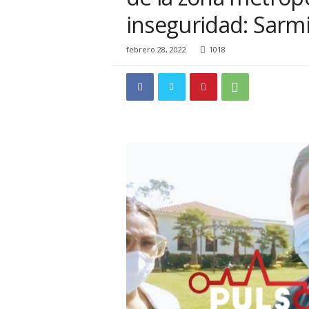
i
inseguridad: Sarm
o
n
a
febrero 28, 2022
1018
l