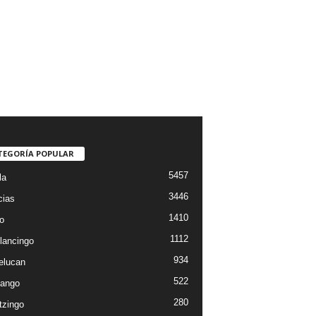
TEGORÍA POPULAR
5457
la
3446
cias
1410
o
1112
lancingo
934
elucan
522
ango
280
tzingo