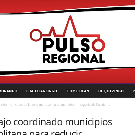
RONANGO
CUAUTLANCINGO
TEXMELUCAN
HUEJOTZINGO
P
nado municipios de la zona metropolitana para reducir inseguridad: Sarmiento
jo coordinado municipios
litana para reducir