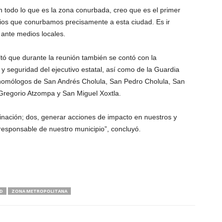
 todo lo que es la zona conurbada, creo que es el primer
cipios que conurbamos precisamente a esta ciudad. Es ir
 ante medios locales.
ltó que durante la reunión también se contó con la
 seguridad del ejecutivo estatal, así como de la Guardia
s homólogos de San Andrés Cholula, San Pedro Cholula, San
Gregorio Atzompa y San Miguel Xoxtla.
inación; dos, generar acciones de impacto en nuestros y
 responsable de nuestro municipio”, concluyó.
D
ZONA METROPOLITANA