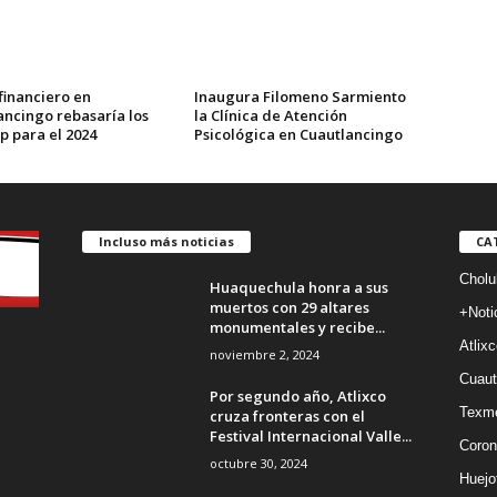
financiero en
Inaugura Filomeno Sarmiento
ancingo rebasaría los
la Clínica de Atención
p para el 2024
Psicológica en Cuautlancingo
Incluso más noticias
CA
Cholu
Huaquechula honra a sus
muertos con 29 altares
+Noti
monumentales y recibe...
Atlixc
noviembre 2, 2024
Cuaut
Por segundo año, Atlixco
Texm
cruza fronteras con el
Festival Internacional Valle...
Coron
octubre 30, 2024
Huejo