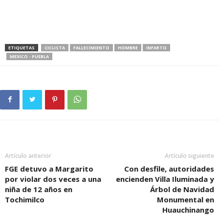
ETIQUETAS
CICLISTA
FALLECIMIENTO
HOMBRE
INFARTO
MEXICO - PUEBLA
Artículo anterior
Artículo siguiente
FGE detuvo a Margarito
Con desfile, autoridades
por violar dos veces a una
encienden Villa Iluminada y
niña de 12 años en
Árbol de Navidad
Tochimilco
Monumental en
Huauchinango