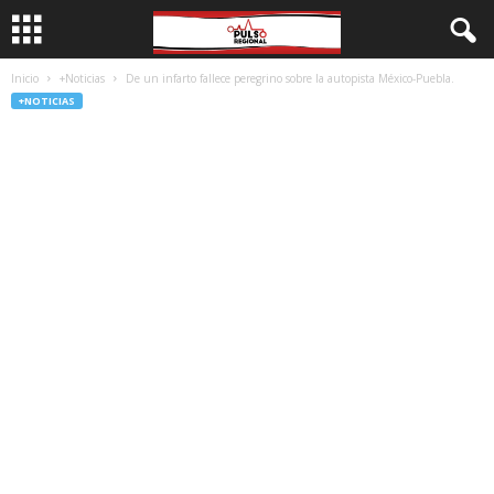
Inicio
+Noticias
De un infarto fallece peregrino sobre la autopista México-Puebla.
+NOTICIAS