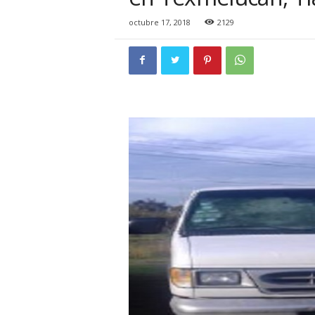
i
o
octubre 17, 2018
2129
n
a
l