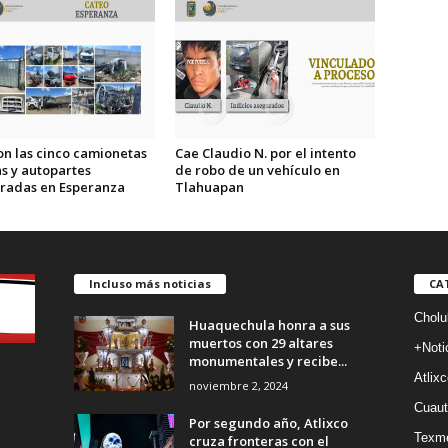
on las cinco camionetas
Cae Claudio N. por el intento
s y autopartes
de robo de un vehículo en
radas en Esperanza
Tlahuapan
Incluso más noticias
CA
Cholu
Huaquechula honra a sus
muertos con 29 altares
+Noti
monumentales y recibe...
Atlixc
noviembre 2, 2024
Cuaut
Por segundo año, Atlixco
Texm
cruza fronteras con el