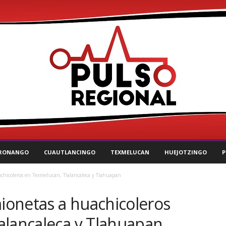
RONANGO
CUAUTLANCINGO
TEXMELUCAN
HUEJOTZINGO
P
hicoleros en Texmelucan, Tlalancaleca y Tlahuapan
onetas a huachicoleros
alancaleca y Tlahuapan