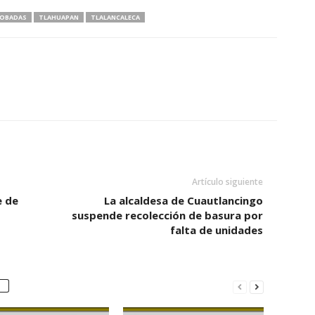
OBADAS
TLAHUAPAN
TLALANCALECA
Artículo siguiente
e de
La alcaldesa de Cuautlancingo
suspende recolección de basura por
falta de unidades