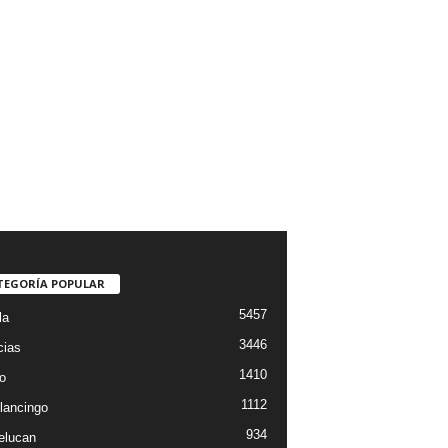
TEGORÍA POPULAR
5457
la
3446
cias
1410
o
1112
lancingo
934
elucan