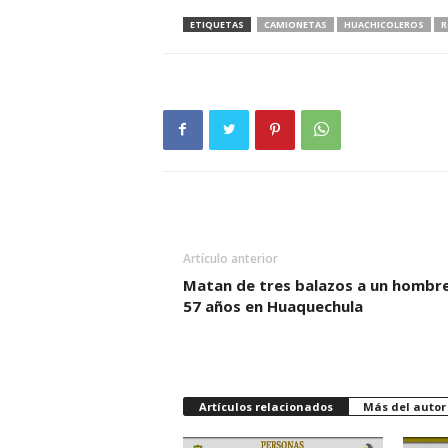
ETIQUETAS
CAMIONETAS
HUACHICOLEROS
R
Artículo anterior
Matan de tres balazos a un hombr
57 años en Huaquechula
Artículos relacionados
Más del autor