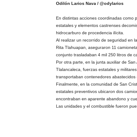
Odilón Larios Nava / @odylarios
En distintas acciones coordinadas como par
estatales y elementos castrenses decomisa
hidrocarburo de procedencia ilícita.
Al realizar un recorrido de seguridad en l
Rita Tlahuapan, aseguraron 11 camionet
conjunto trasladaban 4 mil 250 litros de c
Por otra parte, en la junta auxiliar de Sa
Tlalancaleca, fuerzas estatales y militar
transportaban contenedores abastecidos co
Finalmente, en la comunidad de San Crist
estatales preventivos ubicaron dos camio
encontraban en aparente abandono y cue
Las unidades y el combustible fueron pues