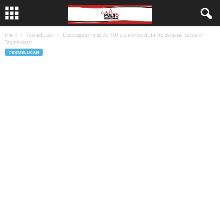
Inicio
Texmelucan
Desplegarán más de 150 elementos durante Semana Santa en
Texmelucan
TEXMELUCAN