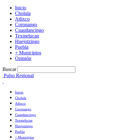
Inicio
Cholula
Atlixco
Coronango
Cuautlancingo
Texmelucan
Huejotzingo
Puebla
+ Municipios
Opinión
Buscar
Pulso Regional
Inicio
Cholula
Atlixco
Coronango
Cuautlancingo
Texmelucan
Huejotzingo
Puebla
+ Municipios