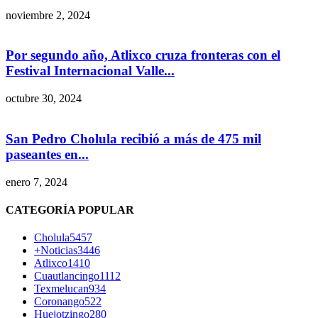
noviembre 2, 2024
Por segundo año, Atlixco cruza fronteras con el
Festival Internacional Valle...
octubre 30, 2024
San Pedro Cholula recibió a más de 475 mil
paseantes en...
enero 7, 2024
CATEGORÍA POPULAR
Cholula
5457
+Noticias
3446
Atlixco
1410
Cuautlancingo
1112
Texmelucan
934
Coronango
522
Huejotzingo
280