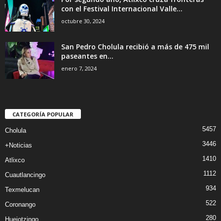
con el Festival Internacional Valle...
octubre 30, 2024
San Pedro Cholula recibió a más de 475 mil
paseantes en...
enero 7, 2024
CATEGORÍA POPULAR
5457
Cholula
3446
+Noticias
1410
Atlixco
1112
Cuautlancingo
934
Texmelucan
522
Coronango
280
Huejotzingo