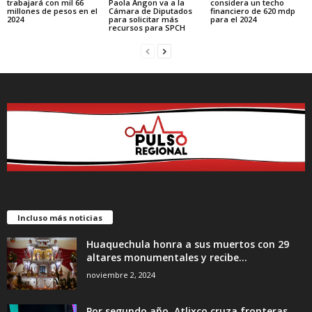
Paola Angon va a la
trabajará con mil 66
considera un techo
Cámara de Diputados
millones de pesos en el
financiero de 620 mdp
para solicitar más
2024
para el 2024
recursos para SPCH
Incluso más noticias
Huaquechula honra a sus muertos con 29
altares monumentales y recibe...
noviembre 2, 2024
Por segundo año, Atlixco cruza fronteras