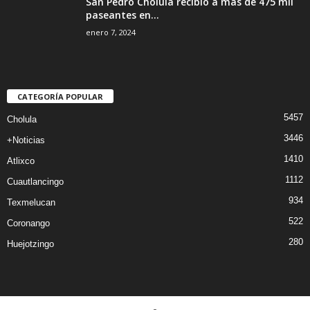
San Pedro Cholula recibió a más de 475 mil
paseantes en...
enero 7, 2024
CATEGORÍA POPULAR
5457
Cholula
3446
+Noticias
1410
Atlixco
1112
Cuautlancingo
934
Texmelucan
522
Coronango
280
Huejotzingo