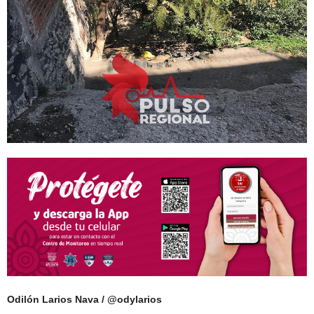
Odilón Larios Nava / @odylarios