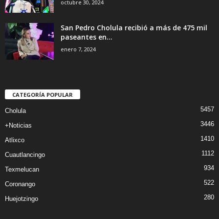
octubre 30, 2024
San Pedro Cholula recibió a más de 475 mil
paseantes en...
enero 7, 2024
CATEGORÍA POPULAR
5457
Cholula
3446
+Noticias
1410
Atlixco
1112
Cuautlancingo
934
Texmelucan
522
Coronango
280
Huejotzingo