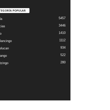
TEGORÍA POPULAR
5457
la
3446
cias
1410
o
1112
lancingo
934
elucan
522
ango
280
tzingo