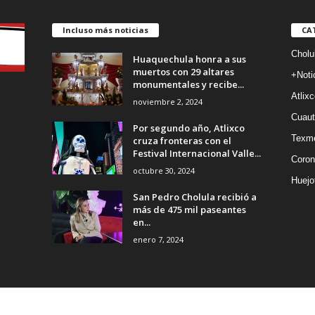
Incluso más noticias
CA
Cholu
Huaquechula honra a sus
muertos con 29 altares
+Noti
monumentales y recibe...
Atlixc
noviembre 2, 2024
Cuaut
Por segundo año, Atlixco
Texm
cruza fronteras con el
Festival Internacional Valle...
Coron
octubre 30, 2024
Huejo
San Pedro Cholula recibió a
más de 475 mil paseantes
en...
enero 7, 2024