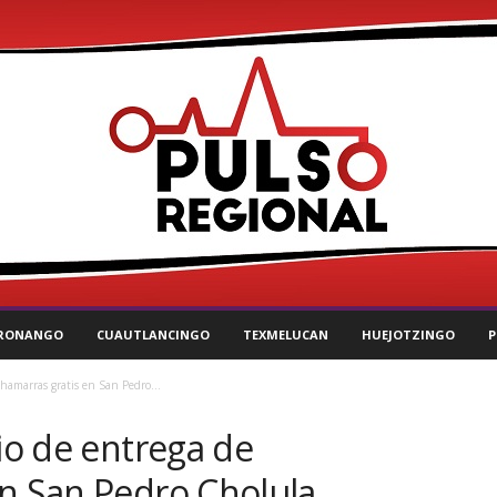
RONANGO
CUAUTLANCINGO
TEXMELUCAN
HUEJOTZINGO
P
chamarras gratis en San Pedro...
rio de entrega de
en San Pedro Cholula