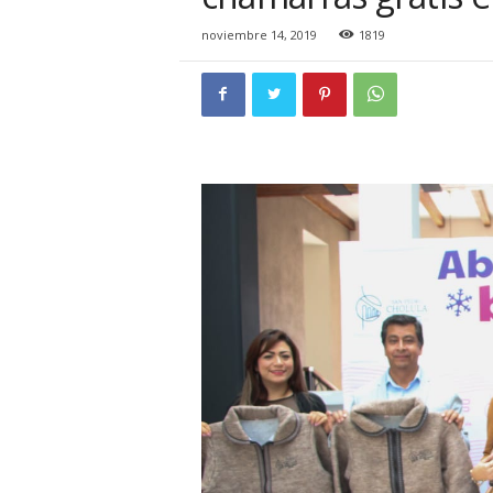
i
o
noviembre 14, 2019
1819
n
a
l