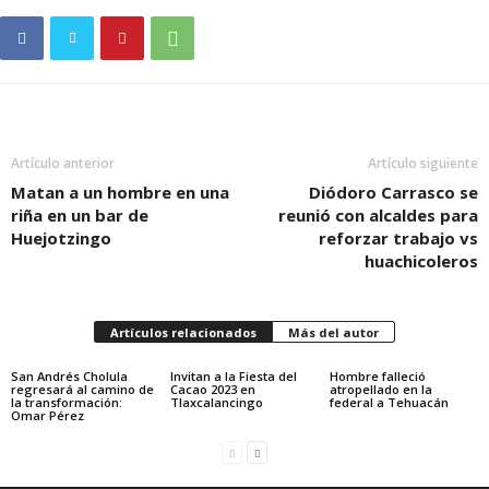
Artículo anterior
Artículo siguiente
Matan a un hombre en una
Diódoro Carrasco se
riña en un bar de
reunió con alcaldes para
Huejotzingo
reforzar trabajo vs
huachicoleros
Artículos relacionados
Más del autor
San Andrés Cholula
Invitan a la Fiesta del
Hombre falleció
regresará al camino de
Cacao 2023 en
atropellado en la
la transformación:
Tlaxcalancingo
federal a Tehuacán
Omar Pérez