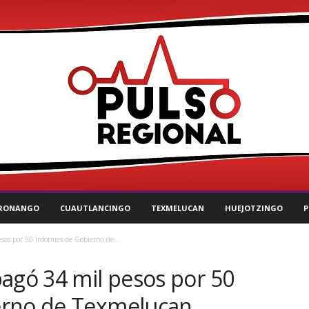
RONANGO
CUAUTLANCINGO
TEXMELUCAN
HUEJOTZINGO
P
sos por 50 Informes de Gobierno de...
pagó 34 mil pesos por 50
erno de Texmelucan