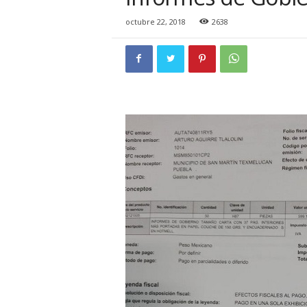
i
o
octubre 22, 2018
2638
n
a
l