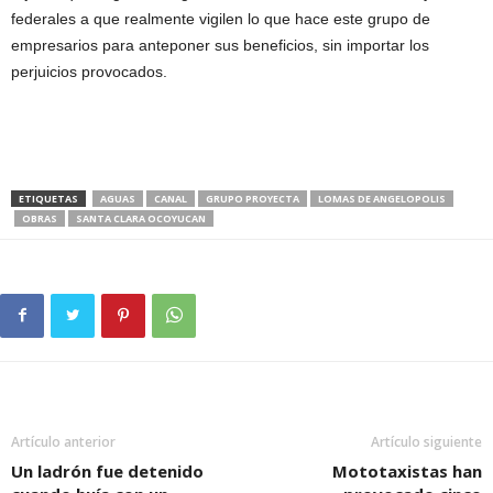
federales a que realmente vigilen lo que hace este grupo de
empresarios para anteponer sus beneficios, sin importar los
perjuicios provocados.
ETIQUETAS
AGUAS
CANAL
GRUPO PROYECTA
LOMAS DE ANGELOPOLIS
OBRAS
SANTA CLARA OCOYUCAN
Artículo anterior
Artículo siguiente
Un ladrón fue detenido
Mototaxistas han