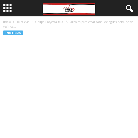
Inicio
+Noticias
Grupo Proyecta tala 150 árboles para crear canal de aguas denuncian
vecinos...
+NOTICIAS