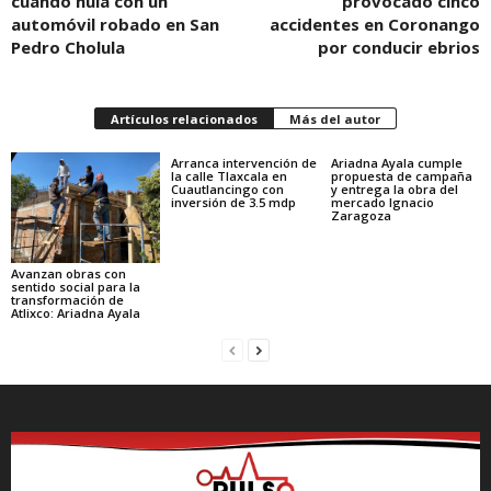
cuando huía con un
provocado cinco
automóvil robado en San
accidentes en Coronango
Pedro Cholula
por conducir ebrios
Artículos relacionados
Más del autor
Arranca intervención de
Ariadna Ayala cumple
la calle Tlaxcala en
propuesta de campaña
Cuautlancingo con
y entrega la obra del
inversión de 3.5 mdp
mercado Ignacio
Zaragoza
Avanzan obras con
sentido social para la
transformación de
Atlixco: Ariadna Ayala