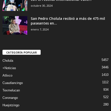
octubre 30, 2024
San Pedro Cholula recibió a más de 475 mil
paseantes en...
enero 7, 2024
CATEGORÍA POPULAR
5457
Cholula
3446
+Noticias
1410
Atlixco
1112
Cuautlancingo
934
Texmelucan
522
Coronango
280
Huejotzingo