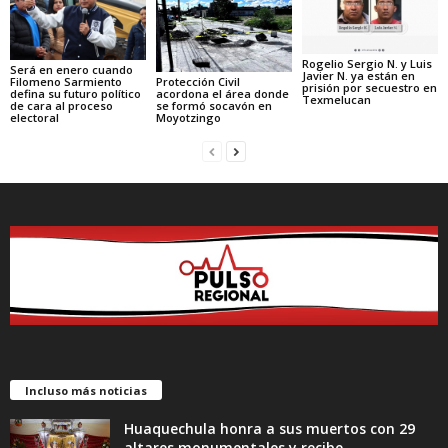
Rogelio Sergio N. y Luis
Será en enero cuando
Javier N. ya están en
Protección Civil
Filomeno Sarmiento
prisión por secuestro en
acordona el área donde
defina su futuro político
Texmelucan
se formó socavón en
de cara al proceso
Moyotzingo
electoral
Incluso más noticias
Huaquechula honra a sus muertos con 29
altares monumentales y recibe...