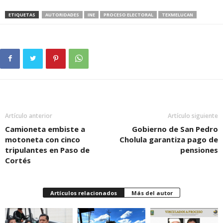
ETIQUETAS
AUTORIDADES
INE
PROCESO ELECTORAL
TEXMELUCAN
Artículo anterior
Artículo siguiente
Camioneta embiste a
Gobierno de San Pedro
motoneta con cinco
Cholula garantiza pago de
tripulantes en Paso de
pensiones
Cortés
Artículos relacionados
Más del autor