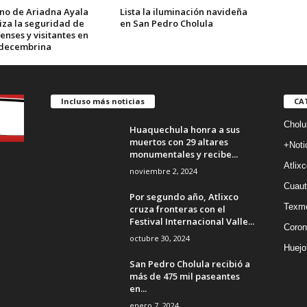
no de Ariadna Ayala
Lista la iluminación navideña
iza la seguridad de
en San Pedro Cholula
enses y visitantes en
decembrina
Incluso más noticias
CA
Cholu
Huaquechula honra a sus
muertos con 29 altares
+Noti
monumentales y recibe...
Atlixc
noviembre 2, 2024
Cuaut
Por segundo año, Atlixco
Texm
cruza fronteras con el
Festival Internacional Valle...
Coron
octubre 30, 2024
Huejo
San Pedro Cholula recibió a
más de 475 mil paseantes
en...
enero 7, 2024