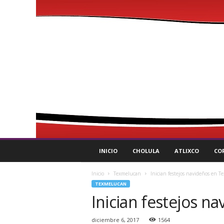
P
INICIO
CHOLULA
ATLIXCO
CO
u
l
Inicio
Texmelucan
Inician festejos navideños en 
s
TEXMELUCAN
o
Inician festejos 
R
e
g
diciembre 6, 2017
1564