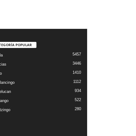
TEGORÍA POPULAR
5457
la
3446
cias
1410
o
1112
lancingo
934
elucan
522
ango
280
tzingo