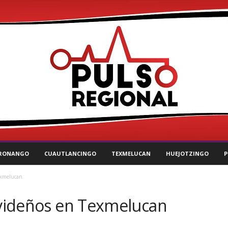
RONANGO
CUAUTLANCINGO
TEXMELUCAN
HUEJOTZINGO
P
Texmelucan
navideños en Texmelucan