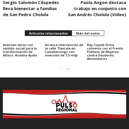
Sergio Salomón Céspedes
Paola Angon destaca
lleva bienestar a familias
trabajo en conjunto con
de San Pedro Cholula
San Andrés Cholula (Video)
Artículos relacionados
Más del autor
Avanzan obras con
Arranca intervención de
Ray Cuautli firma
sentido social para la
la calle Tlaxcala en
convenio con el Frente
transformación de
Cuautlancingo con
Poblano de Mujeres
Atlixco: Ariadna Ayala
inversión de 3.5 mdp
contra Deudores
Alimentarios