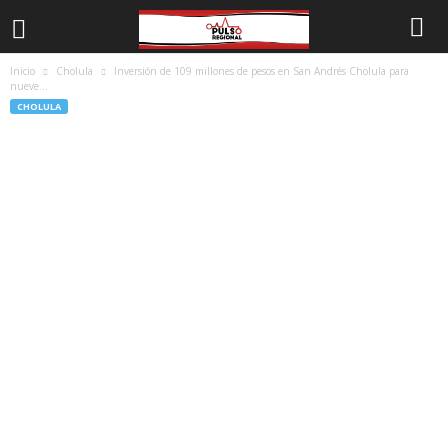
Inicio
Cholula
Inversión de 109 millones de pesos en San Andrés Cholula para
nueve...
CHOLULA