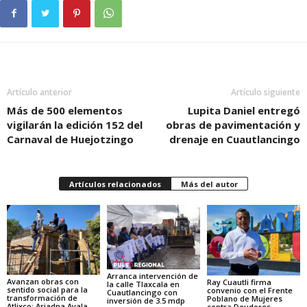
Artículo anterior
Artículo siguiente
Más de 500 elementos
Lupita Daniel entregó
vigilarán la edición 152 del
obras de pavimentación y
Carnaval de Huejotzingo
drenaje en Cuautlancingo
Artículos relacionados
Más del autor
Arranca intervención de
Avanzan obras con
Ray Cuautli firma
la calle Tlaxcala en
sentido social para la
convenio con el Frente
Cuautlancingo con
transformación de
Poblano de Mujeres
inversión de 3.5 mdp
Atlixco: Ariadna Ayala
contra Deudores