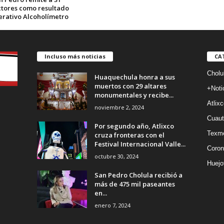
tores como resultado
erativo Alcoholímetro
Incluso más noticias
CA
Cholu
Huaquechula honra a sus
muertos con 29 altares
+Noti
monumentales y recibe...
Atlixc
noviembre 2, 2024
Cuaut
Por segundo año, Atlixco
Texm
cruza fronteras con el
Festival Internacional Valle...
Coron
octubre 30, 2024
Huejo
San Pedro Cholula recibió a
más de 475 mil paseantes
en...
enero 7, 2024