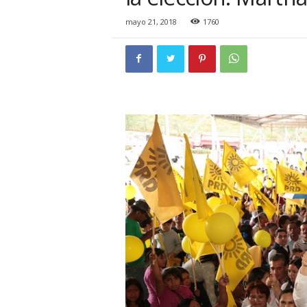
i
o
mayo 21, 2018
1760
n
a
l