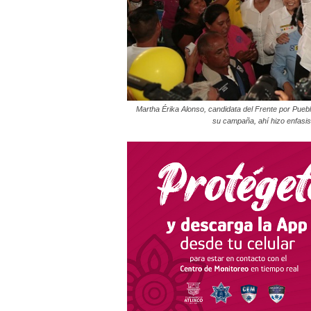
Martha Érika Alonso, candidata del Frente por Puebl
su campaña, ahí hizo enfasis 