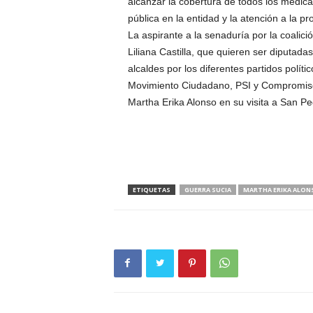
alcanzar la cobertura de todos los medica
pública en la entidad y la atención a la pr
La aspirante a la senaduría por la coalici
Liliana Castilla, que quieren ser diputada
alcaldes por los diferentes partidos polít
Movimiento Ciudadano, PSI y Compromiso 
Martha Erika Alonso en su visita a San Pe
ETIQUETAS
GUERRA SUCIA
MARTHA ERIKA ALON