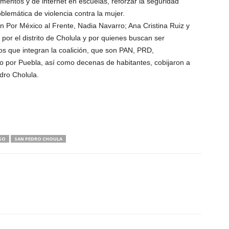
mentos y de internet en escuelas, reforzar la seguridad
oblemática de violencia contra la mujer.
ón Por México al Frente, Nadia Navarro; Ana Cristina Ruiz y
s por el distrito de Cholula y por quienes buscan ser
icos que integran la coalición, que son PAN, PRD,
por Puebla, así como decenas de habitantes, cobijaron a
dro Cholula.
SO
SAN PEDRO CHOULA