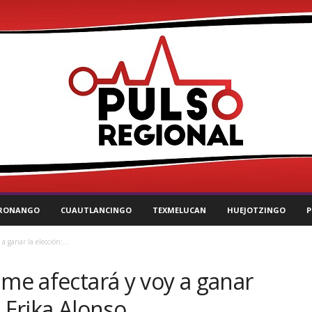
RONANGO
CUAUTLANCINGO
TEXMELUCAN
HUEJOTZINGO
P
a ganar la elección:...
 me afectará y voy a ganar
 Erika Alonso