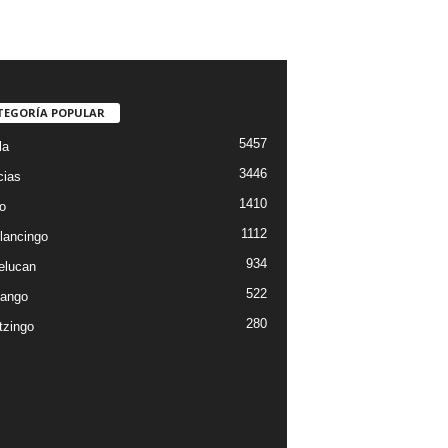
TEGORÍA POPULAR
5457
la
3446
cias
1410
o
1112
lancingo
934
elucan
522
ango
280
tzingo