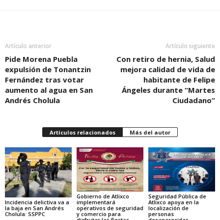
Artículo anterior
Artículo siguiente
Pide Morena Puebla
Con retiro de hernia, Salud
expulsión de Tonantzin
mejora calidad de vida de
Fernández tras votar
habitante de Felipe
aumento al agua en San
Ángeles durante “Martes
Andrés Cholula
Ciudadano”
Artículos relacionados
Más del autor
Gobierno de Atlixco
Seguridad Pública de
Incidencia delictiva va a
implementará
Atlixco apoya en la
la baja en San Andrés
operativos de seguridad
localización de
Cholula: SSPPC
y comercio para
personas
disfrutar las fiestas
desaparecidas