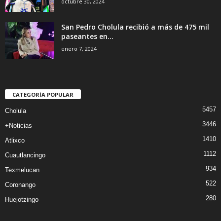
octubre 30, 2024
San Pedro Cholula recibió a más de 475 mil
paseantes en...
enero 7, 2024
CATEGORÍA POPULAR
5457
Cholula
3446
+Noticias
1410
Atlixco
1112
Cuautlancingo
934
Texmelucan
522
Coronango
280
Huejotzingo