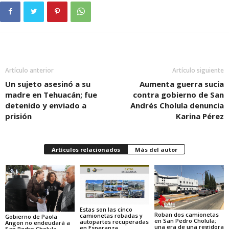
Artículo anterior
Artículo siguiente
Un sujeto asesinó a su
Aumenta guerra sucia
madre en Tehuacán; fue
contra gobierno de San
detenido y enviado a
Andrés Cholula denuncia
prisión
Karina Pérez
Artículos relacionados
Más del autor
Estas son las cinco
Roban dos camionetas
camionetas robadas y
Gobierno de Paola
en San Pedro Cholula;
autopartes recuperadas
Angon no endeudará a
una era de una regidora
en Esperanza
San Pedro Cholula