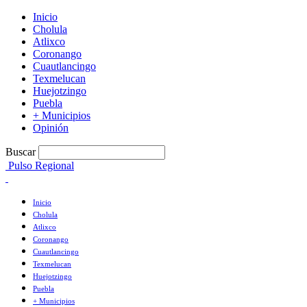
Inicio
Cholula
Atlixco
Coronango
Cuautlancingo
Texmelucan
Huejotzingo
Puebla
+ Municipios
Opinión
Buscar
Pulso Regional
Inicio
Cholula
Atlixco
Coronango
Cuautlancingo
Texmelucan
Huejotzingo
Puebla
+ Municipios