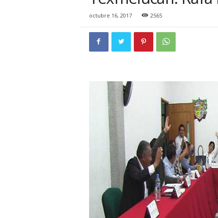
i
o
octubre 16, 2017
2565
n
a
l