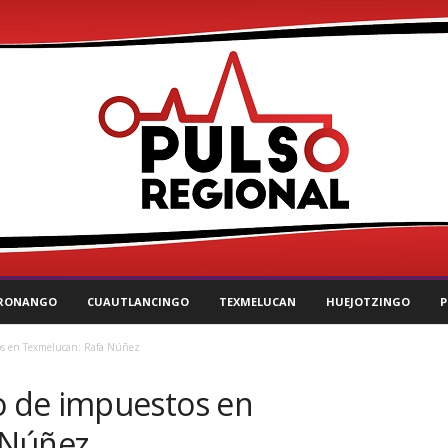
RONANGO
CUAUTLANCINGO
TEXMELUCAN
HUEJOTZINGO
P
s en Texmelucan: Rafa Núñez
 de impuestos en
 Núñez