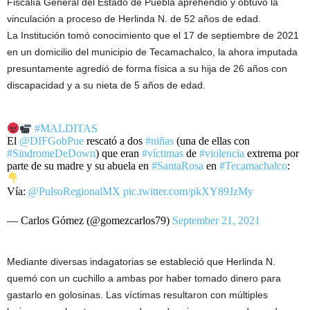
Fiscalía General del Estado de Puebla aprehendió y obtuvo la
vinculación a proceso de Herlinda N. de 52 años de edad.
La Institución tomó conocimiento que el 17 de septiembre de 2021
en un domicilio del municipio de Tecamachalco, la ahora imputada
presuntamente agredió de forma física a su hija de 26 años con
discapacidad y a su nieta de 5 años de edad.
#MALDITAS
El
@DIFGobPue
rescató a dos
#niñas
(una de ellas con
#SindromeDeDown
) que eran
#víctimas
de
#violencia
extrema por
parte de su madre y su abuela en
#SantaRosa
en
#Tecamachalco
:
Vía:
@PulsoRegionalMX
pic.twitter.com/pkXY89JzMy
— Carlos Gómez (@gomezcarlos79)
September 21, 2021
Mediante diversas indagatorias se estableció que Herlinda N.
quemó con un cuchillo a ambas por haber tomado dinero para
gastarlo en golosinas. Las víctimas resultaron con múltiples