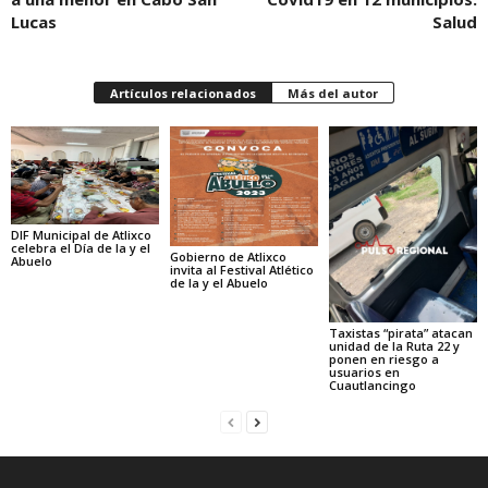
Lucas
Salud
Artículos relacionados
Más del autor
DIF Municipal de Atlixco
celebra el Día de la y el
Gobierno de Atlixco
Abuelo
invita al Festival Atlético
de la y el Abuelo
Taxistas “pirata” atacan
unidad de la Ruta 22 y
ponen en riesgo a
usuarios en
Cuautlancingo