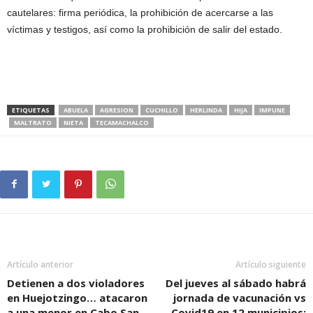
cautelares: firma periódica, la prohibición de acercarse a las
víctimas y testigos, así como la prohibición de salir del estado.
ETIQUETAS
ABUELA
AGRESION
CUCHILLO
HERLINDA
HIJA
IMPUNE
MALTRATO
NIETA
TECAMACHALCO
Artículo anterior
Artículo siguiente
Detienen a dos violadores
Del jueves al sábado habrá
en Huejotzingo… atacaron
jornada de vacunación vs
a una menor en Cabo San
Covid19 en 12 municipios: