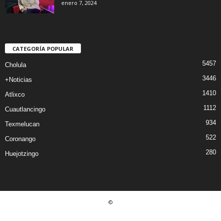
enero 7, 2024
CATEGORÍA POPULAR
5457
Cholula
3446
+Noticias
1410
Atlixco
1112
Cuautlancingo
934
Texmelucan
522
Coronango
280
Huejotzingo
©