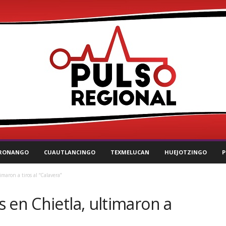
RONANGO
CUAUTLANCINGO
TEXMELUCAN
HUEJOTZINGO
P
maron a tiros al “Calavera”
 en Chietla, ultimaron a