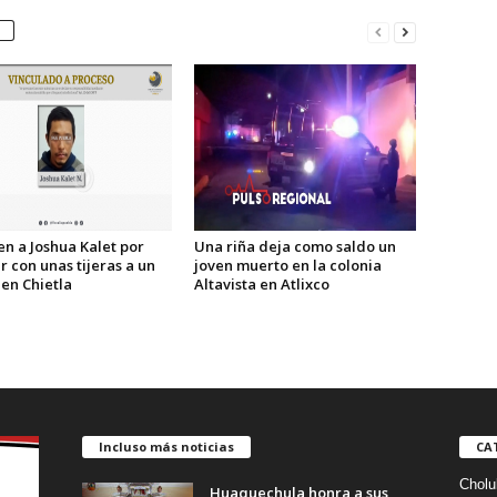
n a Joshua Kalet por
Una riña deja como saldo un
r con unas tijeras a un
joven muerto en la colonia
 en Chietla
Altavista en Atlixco
Incluso más noticias
CA
Cholu
Huaquechula honra a sus