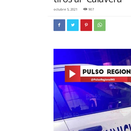
i
o
octubre 5, 2021
907
n
a
l