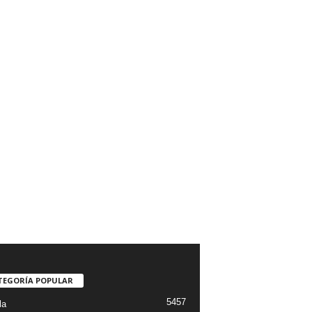
TEGORÍA POPULAR
5457
la