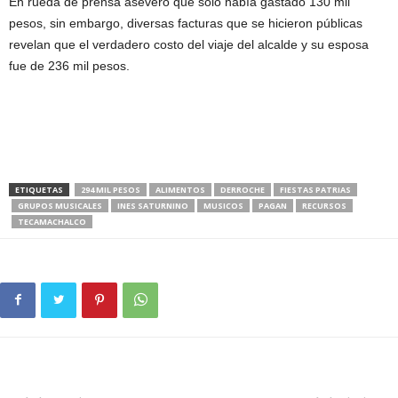
En rueda de prensa aseveró que sólo había gastado 130 mil
pesos, sin embargo, diversas facturas que se hicieron públicas
revelan que el verdadero costo del viaje del alcalde y su esposa
fue de 236 mil pesos.
ETIQUETAS
294 MIL PESOS
ALIMENTOS
DERROCHE
FIESTAS PATRIAS
GRUPOS MUSICALES
INES SATURNINO
MUSICOS
PAGAN
RECURSOS
TECAMACHALCO