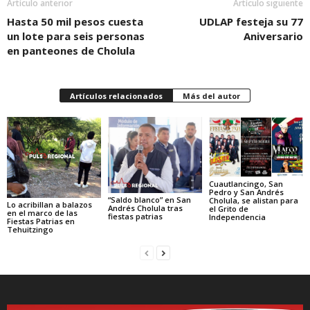
Artículo anterior
Artículo siguiente
Hasta 50 mil pesos cuesta
UDLAP festeja su 77
un lote para seis personas
Aniversario
en panteones de Cholula
Artículos relacionados
Más del autor
Cuautlancingo, San
Pedro y San Andrés
“Saldo blanco” en San
Cholula, se alistan para
Lo acribillan a balazos
Andrés Cholula tras
el Grito de
en el marco de las
fiestas patrias
Independencia
Fiestas Patrias en
Tehuitzingo