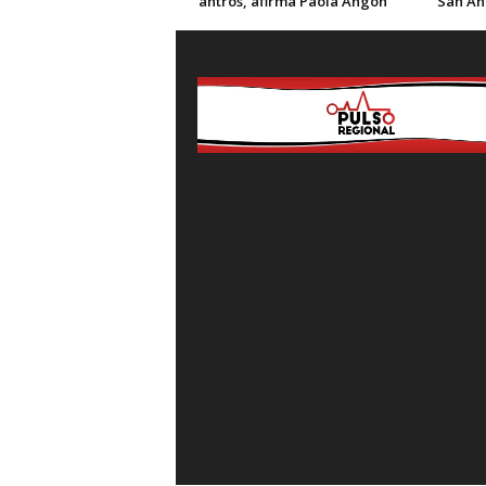
antros, afirma Paola Angon
San An