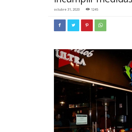
i
o
octubre 31, 2020
1245
n
a
l