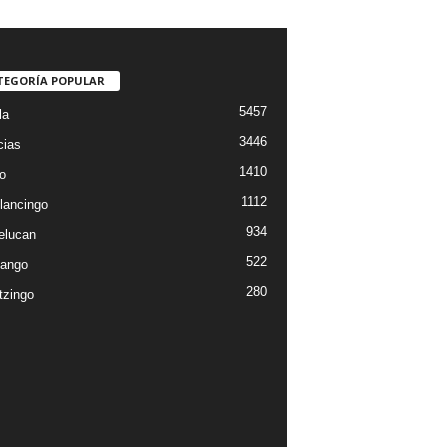
TEGORÍA POPULAR
5457
la
3446
cias
1410
o
1112
lancingo
934
elucan
522
ango
280
tzingo