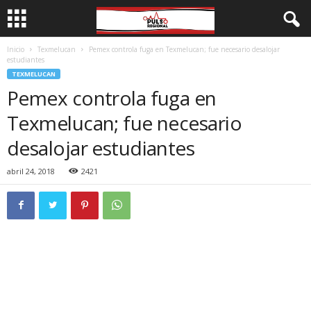
Inicio
Texmelucan
Pemex controla fuga en Texmelucan; fue necesario desalojar
estudiantes
TEXMELUCAN
Pemex controla fuga en
Texmelucan; fue necesario
desalojar estudiantes
abril 24, 2018
2421