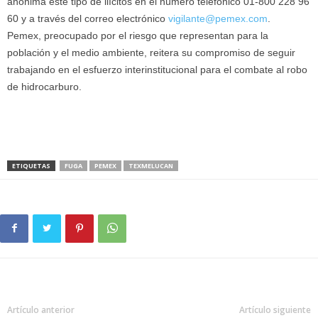
anónima este tipo de ilícitos en el número telefónico 01-800 228 96
60 y a través del correo electrónico
vigilante@pemex.com
.
Pemex, preocupado por el riesgo que representan para la
población y el medio ambiente, reitera su compromiso de seguir
trabajando en el esfuerzo interinstitucional para el combate al robo
de hidrocarburo.
ETIQUETAS
FUGA
PEMEX
TEXMELUCAN
Artículo anterior
Artículo siguiente