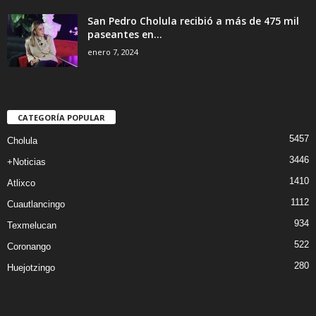
San Pedro Cholula recibió a más de 475 mil
paseantes en...
enero 7, 2024
CATEGORÍA POPULAR
5457
Cholula
3446
+Noticias
1410
Atlixco
1112
Cuautlancingo
934
Texmelucan
522
Coronango
280
Huejotzingo