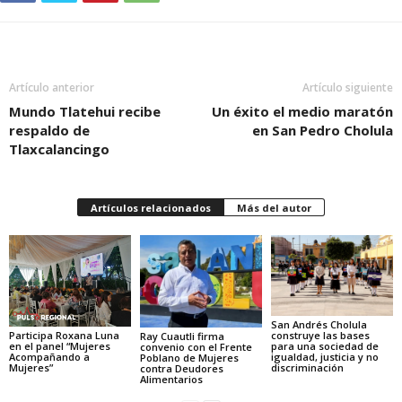
Artículo anterior
Artículo siguiente
Mundo Tlatehui recibe
Un éxito el medio maratón
respaldo de
en San Pedro Cholula
Tlaxcalancingo
Artículos relacionados
Más del autor
San Andrés Cholula
Participa Roxana Luna
construye las bases
Ray Cuautli firma
en el panel “Mujeres
para una sociedad de
convenio con el Frente
Acompañando a
igualdad, justicia y no
Poblano de Mujeres
Mujeres”
discriminación
contra Deudores
Alimentarios