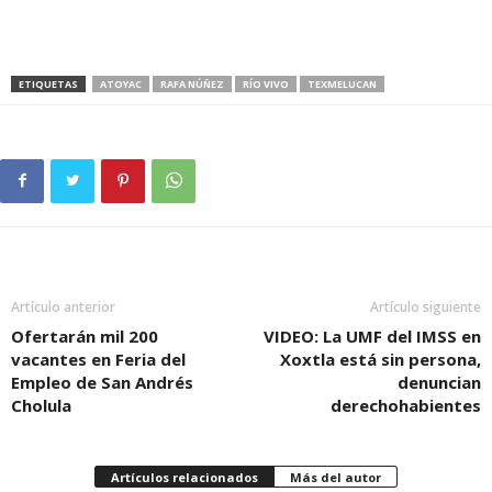
ETIQUETAS
ATOYAC
RAFA NÚÑEZ
RÍO VIVO
TEXMELUCAN
Artículo anterior
Artículo siguiente
Ofertarán mil 200
VIDEO: La UMF del IMSS en
vacantes en Feria del
Xoxtla está sin persona,
Empleo de San Andrés
denuncian
Cholula
derechohabientes
Artículos relacionados
Más del autor