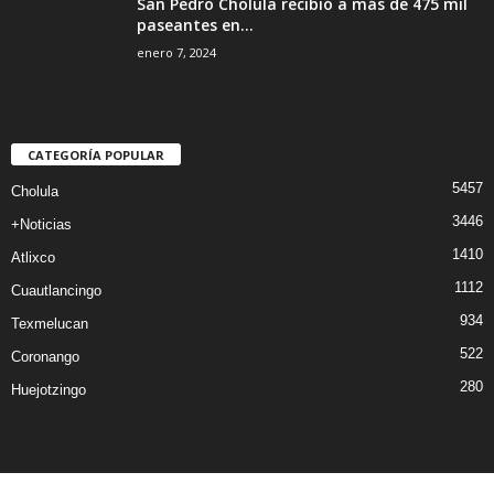
San Pedro Cholula recibió a más de 475 mil
paseantes en...
enero 7, 2024
CATEGORÍA POPULAR
5457
Cholula
3446
+Noticias
1410
Atlixco
1112
Cuautlancingo
934
Texmelucan
522
Coronango
280
Huejotzingo