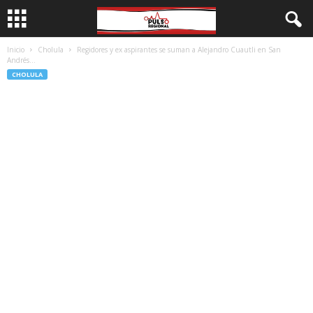
Inicio
Cholula
Regidores y ex aspirantes se suman a Alejandro Cuautli en San
Andrés...
CHOLULA