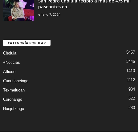
San Pedro Cholula recibió a más de 475 mil
paseantes en...
enero 7, 2024
CATEGORÍA POPULAR
5457
Cholula
3446
+Noticias
1410
Atlixco
1112
Cuautlancingo
934
Texmelucan
522
Coronango
280
Huejotzingo