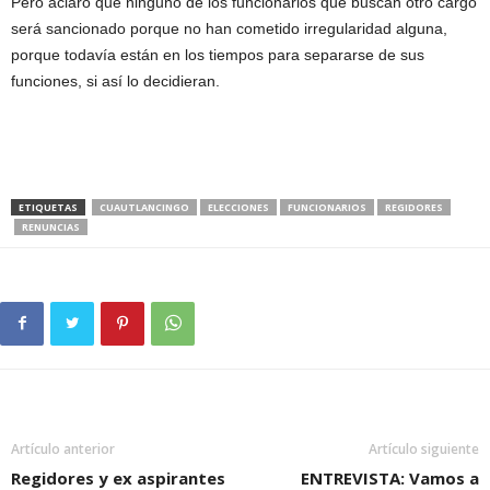
Pero aclaró que ninguno de los funcionarios que buscan otro cargo
será sancionado porque no han cometido irregularidad alguna,
porque todavía están en los tiempos para separarse de sus
funciones, si así lo decidieran.
ETIQUETAS
CUAUTLANCINGO
ELECCIONES
FUNCIONARIOS
REGIDORES
RENUNCIAS
Artículo anterior
Artículo siguiente
Regidores y ex aspirantes
ENTREVISTA: Vamos a