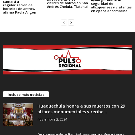
sumará a
cierres de antros en San
seguridad de
regularización de
Andrés Cholula: Tlatehui
atlixquenses y visitantes
horarios de antros,
en época decembrina
afirma Paola Angon
Incluso más noticias
Huaquechula honra a sus muertos con 29
altares monumentales y recibe...
noviembre 2, 2024
Por segundo año, Atlixco cruza fronteras