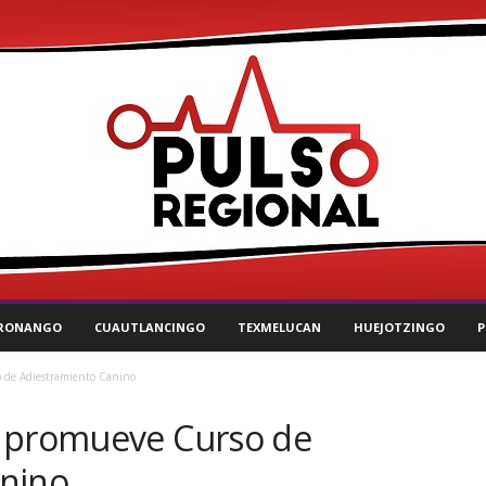
RONANGO
CUAUTLANCINGO
TEXMELUCAN
HUEJOTZINGO
P
 de Adiestramiento Canino
a promueve Curso de
anino