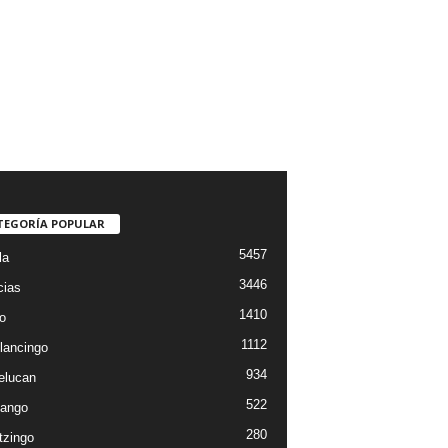
TEGORÍA POPULAR
5457
la
3446
cias
1410
o
1112
lancingo
934
elucan
522
ango
280
tzingo