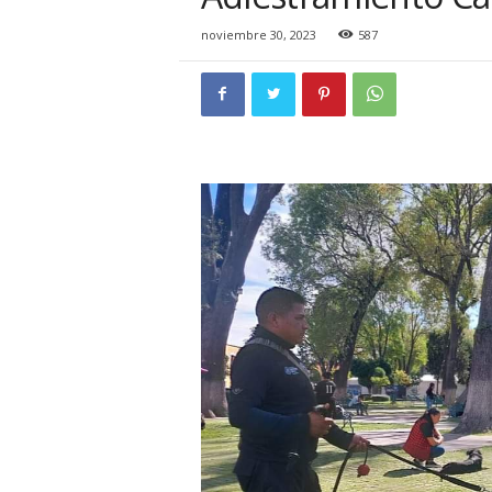
i
o
noviembre 30, 2023
587
n
a
l