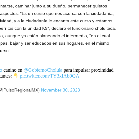
ntarse, caminar junto a su dueño, permanecer quietos
 aspectos. “Es un curso que nos acerca con la ciudadanía,
vidad, y a la ciudadanía le encanta este curso y estamos
rritos con la unidad K9”, declaró el funcionario cholulteca.
o, aunque ya están planeando el intermedio, “en el cual
pas, bajar y ser educados en sus hogares, en el mismo
urso”.
to
canino en
@GobiernoCholula
para impulsar proximidad
tantes:
pic.twitter.com/TY3xIAb0QA
(@PulsoRegionalMX)
November 30, 2023