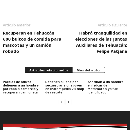
Artículo anterior
Artículo siguiente
Recuperan en Tehuacán
Habrá tranquilidad en
600 bultos de comida para
elecciones de las Juntas
mascotas y un camión
Auxiliares de Tehuacán:
robado
Felipe Patjane
Artículos relacionados
Más del autor
Policías de Atlixco
Detienen a René por
Asesinan a un hombre
detienen a un hombre
secuestrar a una joven
en Izúcar de
por robo a comercio y
en Izúcar: pedía 2.5 mdp
Matamoros; ya fue
recuperan camioneta
de rescate
identificado