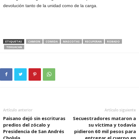
devolución tanto de la unidad como de la carga.
ETIQUETAS
CAMION
COMIDA
MASCOTAS
RECUPERAN
ROBADO
TEHUACAN
Artículo anterior
Artículo siguiente
Paisano dejó sin escrituras
Secuestradores mataron a
predios del zócalo y
su víctima y todavía
Presidencia de San Andrés
pidieron 60 mil pesos para
Cholula
entregar el cuerpo en