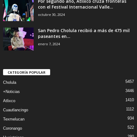
Por segundo año, Atlixco cruza fronteras
con el Festival Internacional Valle...
octubre 30, 2024
San Pedro Cholula recibió a más de 475 mil
paseantes en...
enero 7, 2024
CATEGORÍA POPULAR
5457
Cholula
3446
+Noticias
1410
Atlixco
1112
Cuautlancingo
934
Texmelucan
522
Coronango
280