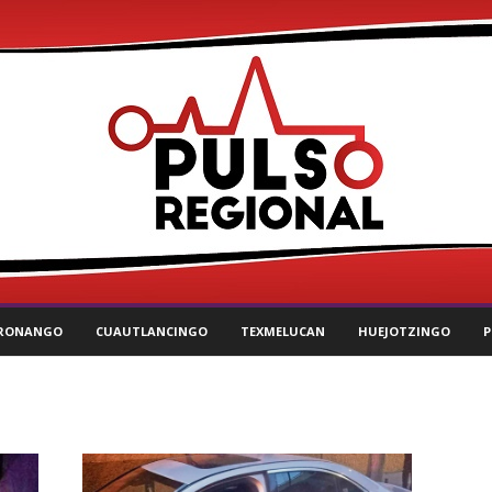
RONANGO
CUAUTLANCINGO
TEXMELUCAN
HUEJOTZINGO
P