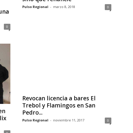
Pulso Regional
-
marzo 8, 2018
0
una
0
Revocan licencia a bares El
Trebol y Flamingos en San
en
Pedro...
lix
Pulso Regional
-
noviembre 11, 2017
0