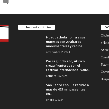
0
Incluso más noticias
CA
Cholu
Huaquechula honra a sus
muertos con 29 altares
+Noti
monumentales y recibe...
Atlixc
noviembre 2, 2024
Cuaut
Por segundo año, Atlixco
Texm
cruza fronteras con el
Festival Internacional Valle...
Coron
octubre 30, 2024
Huejo
San Pedro Cholula recibió a
más de 475 mil paseantes
en...
enero 7, 2024