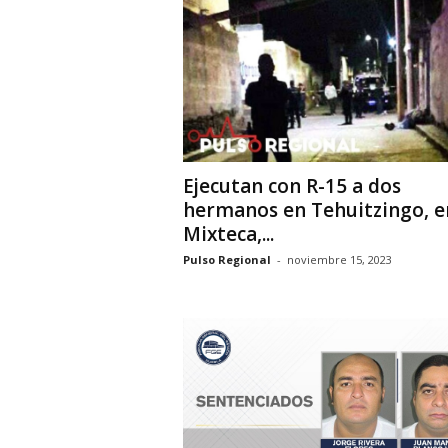
i
o
n
a
l
Ejecutan con R-15 a dos
hermanos en Tehuitzingo, e
Mixteca,...
Pulso Regional
-
noviembre 15, 2023