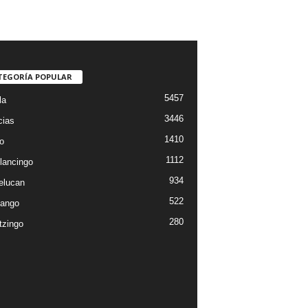
TEGORÍA POPULAR
5457
la
3446
cias
1410
o
1112
lancingo
934
elucan
522
ango
280
tzingo