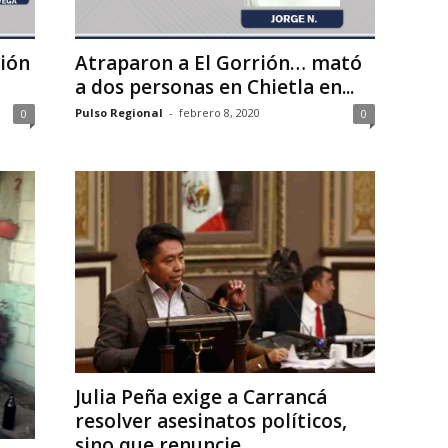
sión
Atraparon a El Gorrión… mató
a dos personas en Chietla en...
Pulso Regional
-
febrero 8, 2020
0
0
Julia Peña exige a Carrancá
resolver asesinatos políticos,
sino que renuncie