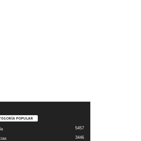
TEGORÍA POPULAR
5457
la
3446
cias