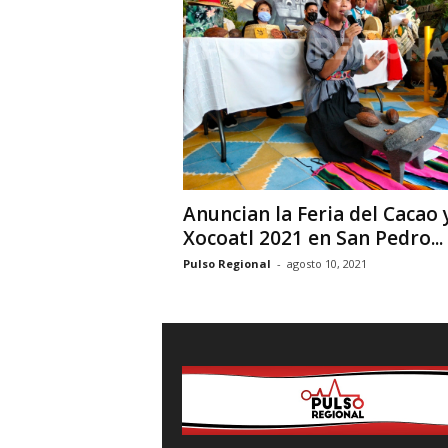
i
o
n
a
l
Anuncian la Feria del Cacao 
Xocoatl 2021 en San Pedro...
Pulso Regional
-
agosto 10, 2021