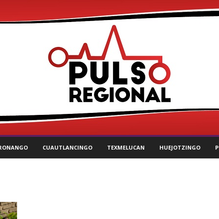
RONANGO
CUAUTLANCINGO
TEXMELUCAN
HUEJOTZINGO
P