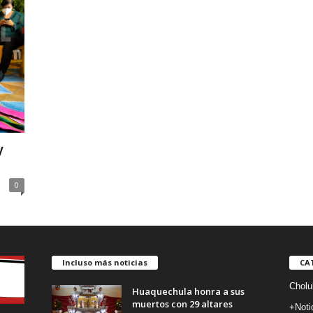
y
0
Incluso más noticias
CA
Cholu
Huaquechula honra a sus
muertos con 29 altares
+Noti